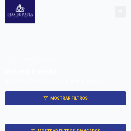
Home
›
Imóveis à Venda
Imóveis à venda
Encontramos
58
imóveis
com seus critérios de busca
MOSTRAR FILTROS