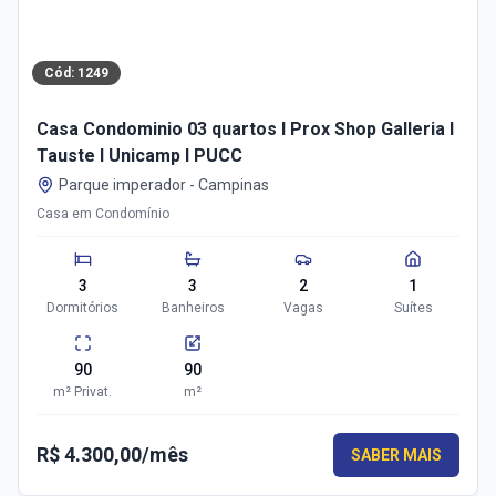
Cód:
1249
Casa Condominio 03 quartos I Prox Shop Galleria I
Tauste I Unicamp I PUCC
Parque imperador
-
Campinas
Casa em Condomínio
3
3
2
1
Dormitórios
Banheiros
Vagas
Suítes
90
90
m²
Privat.
m²
R$ 4.300,00/mês
SABER MAIS